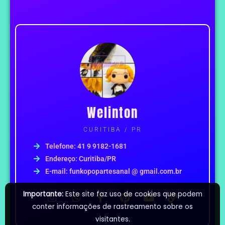
Welinton
CURITIBA / PR
Telefone: 41 9 9182-1681
Endereço: Curitiba/PR
E-mail: funkopopartesanal @ gmail.com.br
I
W
F
P
Y
L
Importante:
Este site faz uso de cookies que podem
n
h
a
i
o
i
conter informações de rastreamento sobre os
s
a
c
n
u
n
t
t
e
t
t
k
visitantes.