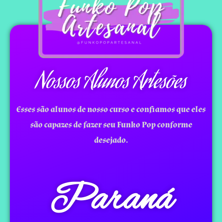
Nossos Alunos Artesões
Esses são alunos de nosso curso e confiamos que eles
são capazes de fazer seu Funko Pop conforme
desejado.
Paraná