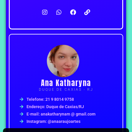
I
W
F
L
n
h
a
i
s
a
c
n
t
t
e
k
a
s
b
g
a
o
r
p
o
a
p
k
m
Ana Katharyna
DUQUE DE CAXIAS - RJ
Telefone: 21 9 8014 9758
Endereço: Duque de Caxias/RJ
E-mail: anakatharynam @ gmail.com
Instagram: @anaaraujoartes