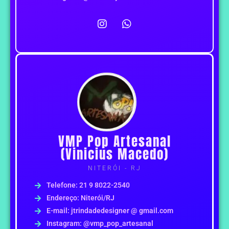
I
W
n
h
s
a
t
t
a
s
g
a
r
p
a
p
m
VMP Pop Artesanal
(Vinicius Macedo)
NITERÓI - RJ
Telefone: 21 9 8022-2540
Endereço: Niterói/RJ
E-mail: jtrindadedesigner @ gmail.com
Instagram: @vmp_pop_artesanal