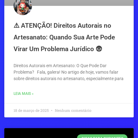
⚠️ ATENÇÃO! Direitos Autorais no
Artesanato: Quando Sua Arte Pode
Virar Um Problema Jurídico 😨
Direitos Autorais em Artesanato: O Que Pode Dar
Problema? Fala, galera! No artigo de hoje, vamos falar
sobre direitos autorais no artesanato, especialmente para
LEIA MAIS »
18 de março de 2025
Nenhum comentário