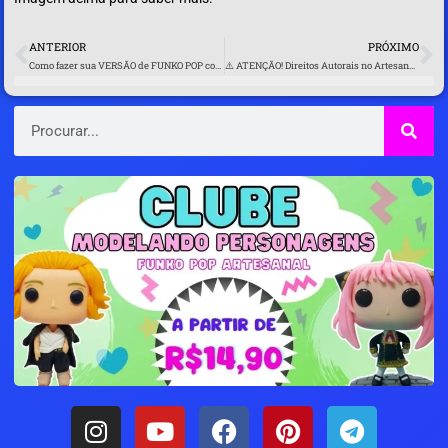
ANTERIOR
PRÓXIMO
Anterior
P
Como fazer sua VERSÃO de FUNKO POP com IA
⚠️ ATENÇÃO! Direitos Autorais no Artesanato: Quando Sua Arte Pode Virar Um Problema Jurídico 😨
Pesquisar
I
Y
F
P
T
n
o
a
i
e