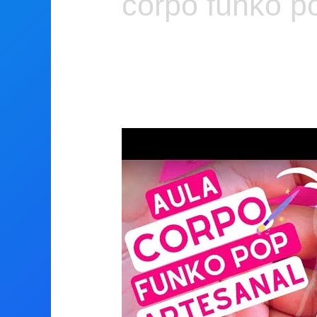
corpo funko p
Como
fazer
CORPO
de
FUNKO
POP
ARTESANAL
Masculino
|
Corpo