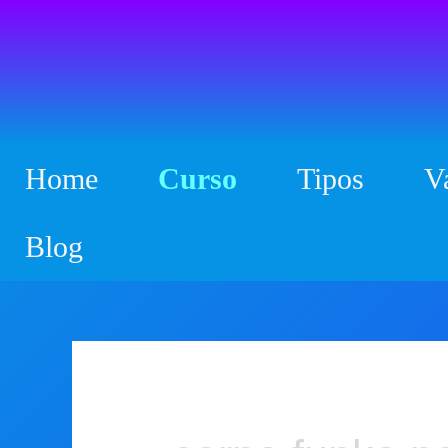
Ir
para
o
conteúdo
Home
Curso
Tipos
V
Blog